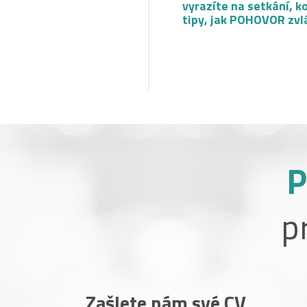
vyrazíte na setkání, k
tipy, jak POHOVOR zvl
P
p
Zašlete nám své CV