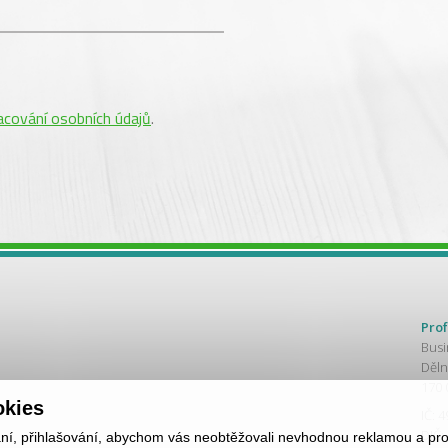
acování osobních údajů
.
Prof
Busi
Děln
170 
okies
IČ: 
DIČ:
ání, přihlašování, abychom vás neobtěžovali nevhodnou reklamou a pro 