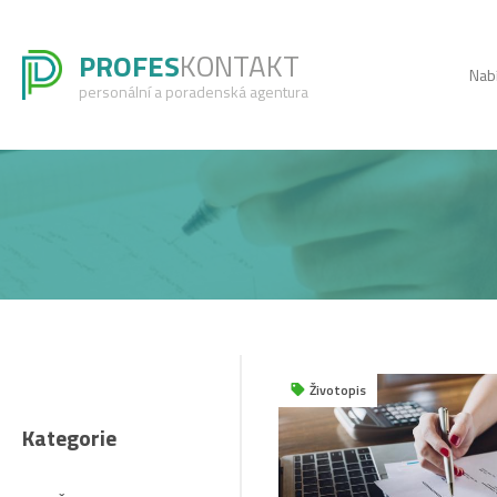
PROFES
KONTAKT
Nab
personální a poradenská agentura
Životopis
Kategorie