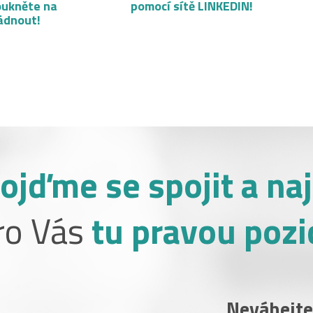
oukněte na
pomocí sítě LINKEDIN!
ádnout!
ojďme se spojit a naj
ro Vás
tu pravou pozic
Neváhejte