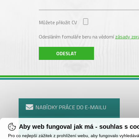
Můžete přiložit CV
Odesláním fomuláře beru na vědomí
zásady zpr
ODESLAT
NABÍDKY PRÁCE DO E-MAILU
Získejte možnost dostávat nabídky podle vašich
Aby web fungoval jak má - souhlas s co
požadavků přímo do svého e-mailu.
Pro co nejlepší zážitek z prohlížení webu, aby fungovalo vyhledáv