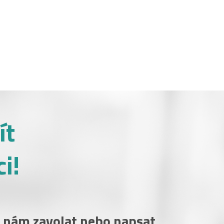
ít
i!
 nám zavolat nebo napsat