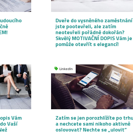
budoucího
Dveře do vysněného zaměstnání
čně
jste pootevřeli, ale zatím
EM!
neotevřeli pořádně dokořán?
Skvělý MOTIVAČNÍ DOPIS Vám je
pomůže otevřít s elegancí!
LinkedIn
dopis Vám
Zatím se jen porozhlížíte po trh
 do Vaší
a nechcete sami nikoho aktivně
Než
oslovovat? Nechte se „ulovit“