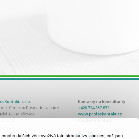
esKontakt, s.r.o.
Kontakty na konzultanty
ness Centrum Rosmarin, 4. patro
+420 724 357 872
ická 12, Holešovice
www.profeskontakt.cz
00 Praha 7
Nastavení cookies
49689207
 CZ49689207
mnoho dalších věcí využívá tato stránka tzv. cookies, což jsou