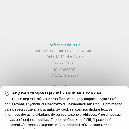
ProfesKontakt, s.r.o.
Business Centrum Rosmarin, 4. patro
Dělnická 12, Holešovice
170 00 Praha 7
IČ: 49689207
DIČ: CZ49689207
Kontakty na konzultanty
+420 724 357 872
Aby web fungoval jak má - souhlas s cookies
www.profeskontakt.cz
Nastavení cookies
Pro co nejlepší zážitek z prohlížení webu, aby fungovalo vyhledávání,
přihlašování, abychom vás neobtěžovali nevhodnou reklamou a pro mnoho
dalších věcí využívá tato stránka tzv. cookies, což jsou drobné textové
informace dočasně ukládané do paměti vašeho prohlížeče. K jejich použití
od vás potřebujeme souhlas. Za jeho udělení v plné šíři, či podrobné
nastavení vám velmi děkujeme. Vaše rozhodnutí můžete samozřejmě