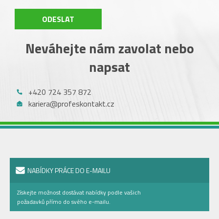
ODESLAT
Neváhejte nám zavolat nebo
napsat
+420 724 357 872
kariera@profeskontakt.cz
NABÍDKY PRÁCE DO E-MAILU
Získejte možnost dostávat nabídky podle vašich
požadavků přímo do svého e-mailu.