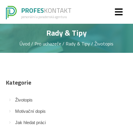
PROFES
KONTAKT
personální a poradenská agentura
Rady & Tipy
Úvod
/
Pro uchazeče
/
Rady & Tipy
/
Životopis
Kategorie
Životopis
Motivační dopis
Jak hledat práci